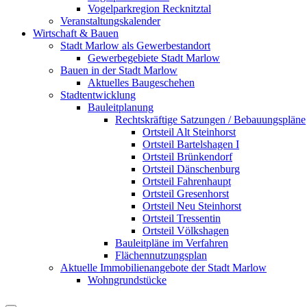
Vogelparkregion Recknitztal
Veranstaltungskalender
Wirtschaft & Bauen
Stadt Marlow als Gewerbestandort
Gewerbegebiete Stadt Marlow
Bauen in der Stadt Marlow
Aktuelles Baugeschehen
Stadtentwicklung
Bauleitplanung
Rechtskräftige Satzungen / Bebauungspläne
Ortsteil Alt Steinhorst
Ortsteil Bartelshagen I
Ortsteil Brünkendorf
Ortsteil Dänschenburg
Ortsteil Fahrenhaupt
Ortsteil Gresenhorst
Ortsteil Neu Steinhorst
Ortsteil Tressentin
Ortsteil Völkshagen
Bauleitpläne im Verfahren
Flächennutzungsplan
Aktuelle Immobilienangebote der Stadt Marlow
Wohngrundstücke