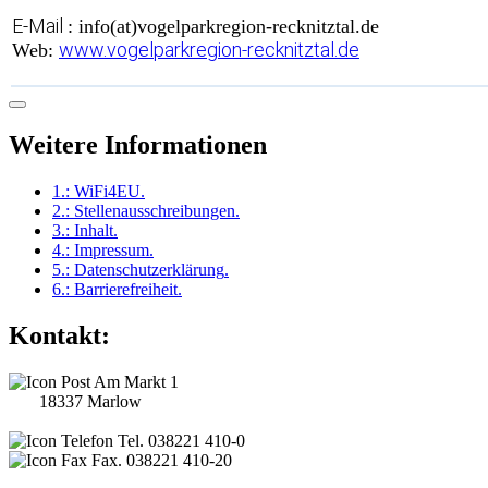
E-Mail
: info(at)vogelparkregion-recknitztal.de
www.vogelparkregion-recknitztal.de
Web:
Weitere Informationen
1.:
WiFi4EU
.
2.:
Stellenausschreibungen
.
3.:
Inhalt
.
4.:
Impressum
.
5.:
Datenschutzerklärung
.
6.:
Barrierefreiheit
.
Kontakt:
Am Markt 1
18337 Marlow
Tel. 038221 410-0
Fax. 038221 410-20