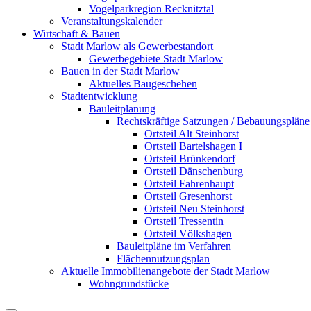
Vogelparkregion Recknitztal
Veranstaltungskalender
Wirtschaft & Bauen
Stadt Marlow als Gewerbestandort
Gewerbegebiete Stadt Marlow
Bauen in der Stadt Marlow
Aktuelles Baugeschehen
Stadtentwicklung
Bauleitplanung
Rechtskräftige Satzungen / Bebauungspläne
Ortsteil Alt Steinhorst
Ortsteil Bartelshagen I
Ortsteil Brünkendorf
Ortsteil Dänschenburg
Ortsteil Fahrenhaupt
Ortsteil Gresenhorst
Ortsteil Neu Steinhorst
Ortsteil Tressentin
Ortsteil Völkshagen
Bauleitpläne im Verfahren
Flächennutzungsplan
Aktuelle Immobilienangebote der Stadt Marlow
Wohngrundstücke